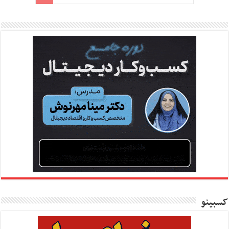
کسبینو