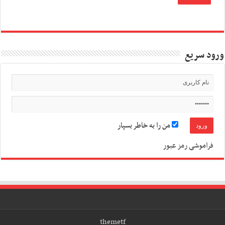
ورود سریع
من را به خاطر بسپار
فراموشی رمز عبور
themetf