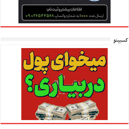
کسبینو