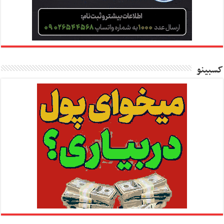
کسبینو