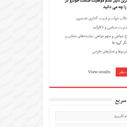
ترین دلیل عدم موفقیت صنعت خودرو در
 را چه می دانید
الت دولت و قیمت گذاری دستوری
یریت سیاسی و ناکارآمد
ج خواهی و سهم خواهی نماینده‌های مجلس و
گر گروه ها
ریم‌ها و فشارهای خارجی
View results
سریع