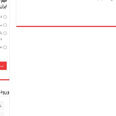
مهم 
ایران
دخ
مد
با
دی
تح
ورود 