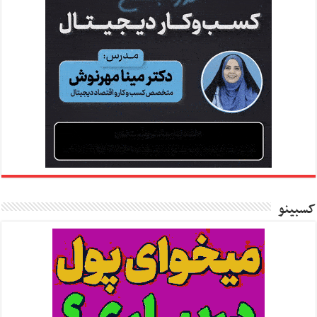
کسبینو