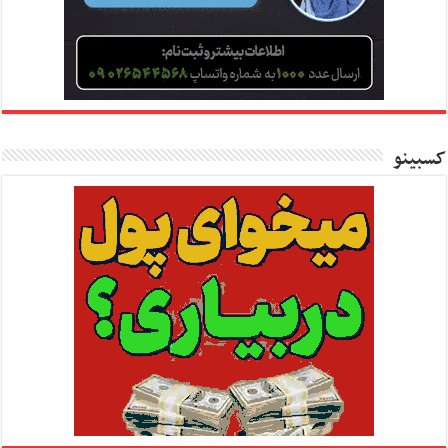
کسبینو