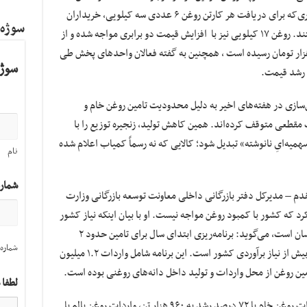
مشروط به خرید اقلام دیگر انجام می‌شود؛ به‌طوری‌که برای دریافت هر کارتن روغن ۶ عددی سه کیلویی، خریداران
سوژه
ناچار به خرید یک کارتن ۲۴ عددی تن ماهی هستند. روغن ۱۷ کیلویی نیز با افزایش قیمت دو برابری مواجه شده و از
میلیون و ۳۰۰ هزار تومان به ۲ میلیون و ۶۰۰ هزار تومان رسیده است ، همچنین به گفته فعالان واحدهای پخش طی
سوژه
ا رشد قیمت.
ن‌سازی در هفته‌های اخیر به دلیل محدودیت تامین روغن خام و
 مقطعی متوقف کرده‌اند. همین کاهش تولید، زنجیره توزیع را با
میه‌ایِ نانوشته» تبدیل شود؛ کالایی که نه رسماً کمیاب اعلام شده
نام
شمار
م – مدیرکل دفتر بازرگانی داخلی معاونت توسعه بازرگانی وزارت
د که کشور با کمبود روغن مواجه نیست. او با بیان اینکه نیاز کشور
به روغن خوراکی بین ۱.۶ تا ۲.۲ میلیون تن در نوسان است، می‌گوید: برنامه‌ریزی ابتدای سال برای تامین حدود ۲
شماره 
میلیون و ۳۵۰ هزار تن روغن انجام شده که حتی بیش از نیاز برآوردی کشور است. این برنامه شامل واردات ۱.۲ میلیون
لطفا 
بر اساس آمار رسمی وزارت جهاد کشاورزی، واردات روغن خام با ۷۲ درصد رشد به ۹۶۰ هزار تن، واردات روغن پالم با