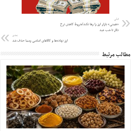
قبلی
«همتی» بازار ارز را رها نکند/شروط کاهش نرخ
دلار تا شب عید
بعدی
ارز نهاده‌ها و کالاهای اساسی رسما حذف شد
مطالب مرتبط