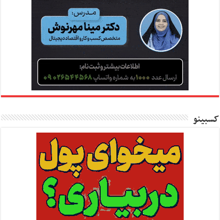
کسبینو