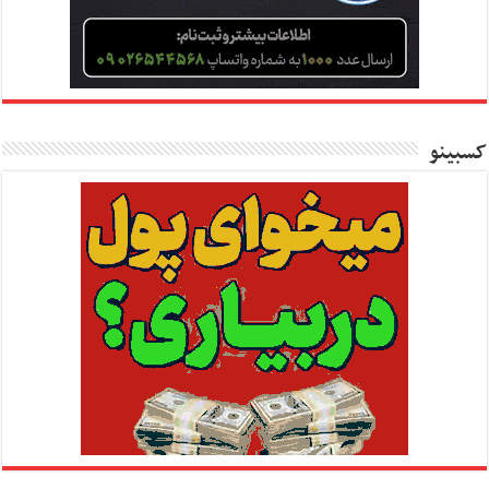
کسبینو