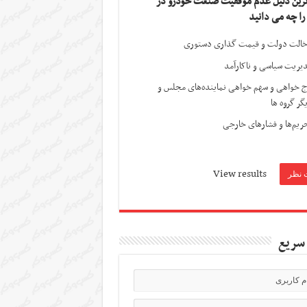
ترین دلیل عدم موفقیت صنعت خودرو در
 را چه می دانید
الت دولت و قیمت گذاری دستوری
یریت سیاسی و ناکارآمد
ج خواهی و سهم خواهی نماینده‌های مجلس و
گر گروه ها
ریم‌ها و فشارهای خارجی
View results
سریع