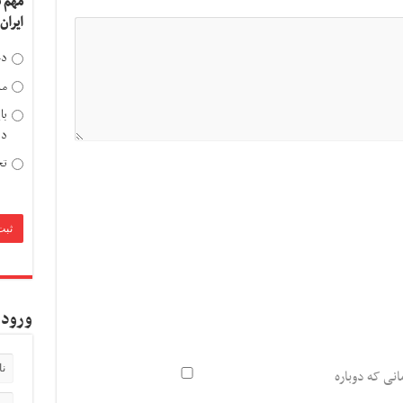
مهم 
ایران
دخ
مد
با
دی
تح
ورود 
انی که دوباره