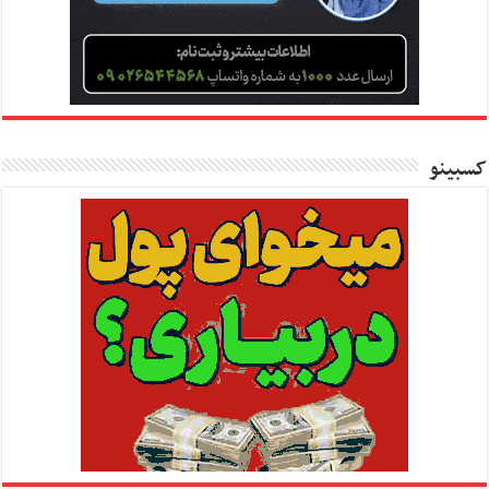
کسبینو