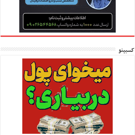
کسبینو