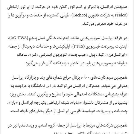
همچنین ایرانسل، با تمرکز بر استراتژی کلان خود در حرکت از اپراتور ارتباطی
(Telco) به شرکت فناوری (Techco)، طیفی گسترده از خدمات و نوآوری‌ها را
در غرفه خود معرفی می‌کند.
در غرفه ایرانسل، سرویس‌هایی مانند اینترنت خانگی نسل پنجم (۵G-FWA)،
اینترنت پرسرعت فیبرنوری (FTTx)، اپلیکیشن‌ها و خدمات دیجیتال از جمله
«ایرانسل‌من»، کیف پول «جیب‌جت»، تلویزیون اینترنتی «لنز»، سامانه
«یلونام» و سرویس‌های یلو، در اختیار بازدیدکنندگان قرار می‌گیرد.
همچنین سیم‌کارت‌های ۰۹۰۰، پرتال حراج شماره‌های رند و بازارگاه ایرانسل
معرفی می‌شوند. مشترکان ایرانسل می‌توانند در این نمایشگاه با مراجعه به
غرفه پشتیبانی، مشکلات احتمالی خود را مطرح و پیگیری کنند. بخش ویژه
پشتیبانی از مشترکان ناشنوا، «شایا»، شبکه ارتباطی یکپارچه ایرانسل و «یارا»،
چت‌بات و ویس‌بات هوشمند فارسی ایرانسل از دیگر بخش‌های غرفه است.
همچنین شرکت‌های مرتبط با ایرانسل از جمله گروه اسنپ و ویستامدیا نیز در
کنار ایرانسل، در نمایشگاه الکامپ حضور دارند.