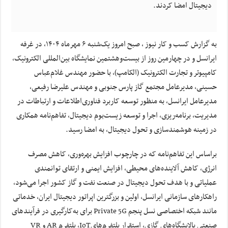
دیجیتال امضا کردند.
به گزارش کسب و کار نیوز ، صبح امروز ‌یک‌شنبه ۶ مهرماه ۱۴۰۴، در غرفه
ایرانسل و در چهارمین روز از بیست‌وهشتمین نمایشگاه بین‌المللی الکترونیک،
کامپیوتر و تجارت الکترونیک (الکامپ)، با حضور مهندس غلام‌عباس
حسینی، مدیرعامل مجتمع گاز پارس جنوبی و مهندس علیرضا رفیعی،
مدیرعامل ایرانسل، به منظور توسعه کاربرد فناوری‌اطلاعات و ارتباطات در
مدیریت، برنامه‌ریزی، اجرا و توسعه زیست‌بوم دیجیتال، تفاهم‌نامه همکاری
در زمینه هوشمندسازی و تحول دیجیتال، به امضا رسید.
براساس این تفاهم‌نامه که در چارچوب افزایش بهره‌وری، کاهش مصرف
انرژی، کاهش آلاینده‌های محیطی، افزایش ایمنی و ارتقای توانمندی
عملیاتی و با هدف تحول دیجیتال در صنعت نفت و گاز کشور اجرا می‌شود،
راهکارهای سازمانی ایرانسل، اولین و بزرگترین اپراتور دیجیتال ایران، خدماتی
مانند شبکه اختصاصی نسل پنجم Private 5G برای به‌کارگیری در فرآیندهای
صنعتی پالایشگاه‌های گازی، استقرار پلتفرم‌هایIoT، پلتفرم AR و VR