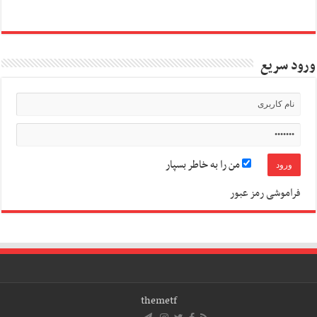
ورود سریع
من را به خاطر بسپار
فراموشی رمز عبور
themetf