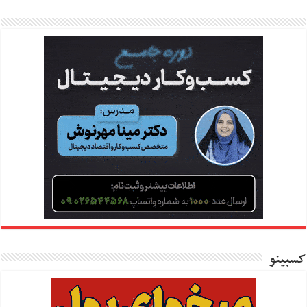
کسبینو