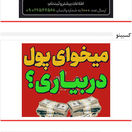
کسبینو