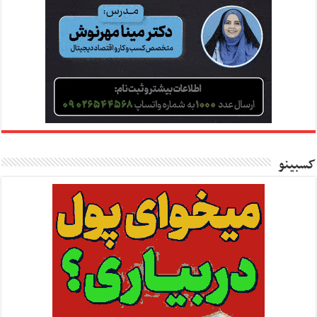
کسبینو