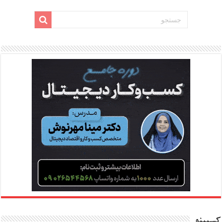
کسبینو