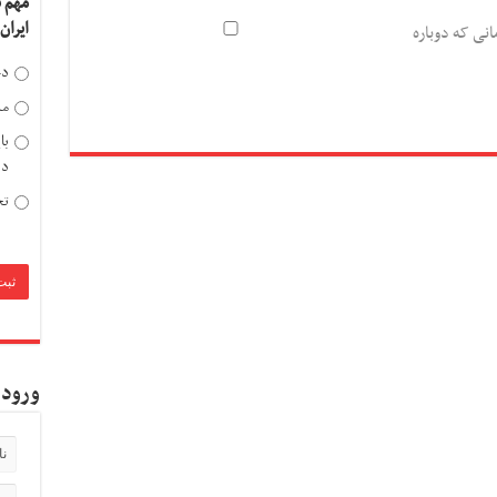
مهم 
ایران
انی که دوباره
دخ
مد
با
دی
تح
ورود 