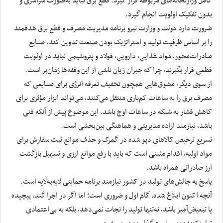
کامل وزارتخانه‌های مربوطه قرار گیرد. قطع برق نباید به‌صورت سراسری و
بدون تفکیک اولویت انجام گیرد.
ضرورت دارد دولت و وزارت نیرو برنامه مدیریت مصرف و قطع برق هدفمند
را بر اساس ظرفیت تولید و استراتژیک بودن صنعت تدوین کند. صنایع
صادرات‌محور، مواد غذایی، دارویی، فولاد و پتروشیمی نباید در اولویت
قطعی قرار بگیرند، چرا که جبران زیان ناشی از این وقفه‌ها زمان‌بر است.
از سوی دیگر، مشوق‌هایی همچون تخفیف تعرفه انرژی برای صنایعی که
مصرف برق را به ساعات کم‌باری منتقل می‌کنند، می‌تواند ابزار مؤثری برای
کاهش فشار به شبکه در ساعات اوج باشد. این موضوع پیش از آنکه فنی
باشد، نیازمند اراده مدیریتی و هماهنگی بین‌بخشی است.
تسریع ترخیص کالاهای دپو شده در گمرک و حذف موانع ثبت سفارش برای
مواد اولیه، اقدام مثبتی است که باید با رفع موانع ارزی و تسهیل بازگشت
ارز صادراتی همراه باشد.
پاسخ به چالش‌های تولید در کشور نیازمند برنامه حمایتی لایه‌به‌لایه است.
آنچه اکنون ابلاغ شده، گام اول و ضروری است؛ اما اگر در اجرا کُند، پیچیده
یا تبعیض‌آمیز باشد، نه‌تنها تولید را نجات نمی‌دهد، بلکه به بی‌اعتمادی