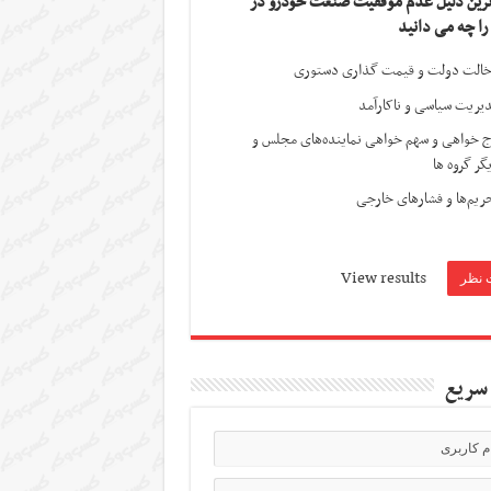
ترین دلیل عدم موفقیت صنعت خودرو در
 را چه می دانید
الت دولت و قیمت گذاری دستوری
یریت سیاسی و ناکارآمد
ج خواهی و سهم خواهی نماینده‌های مجلس و
گر گروه ها
ریم‌ها و فشارهای خارجی
View results
سریع