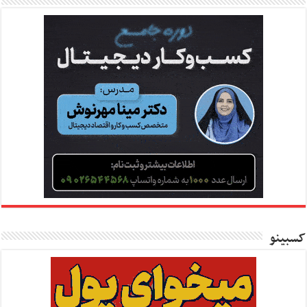
کسبینو