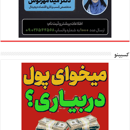
کسبینو