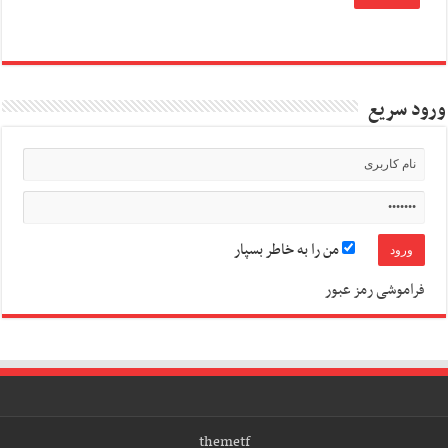
ورود سریع
من را به خاطر بسپار
فراموشی رمز عبور
themetf