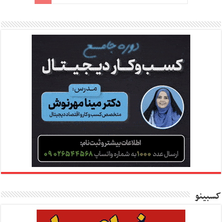
کسبینو