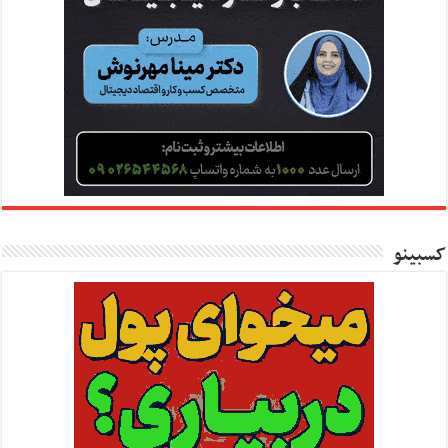
کسبینو