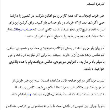
کارمزد
است.
خبر خوب اینجاست که همه کاربران بلو امکان شرکت در کمپین را دارند؛
حتی اگر شما بعد
از
۱۷
خرداد
در بلو حساب باز کنید
.
برای گرفتن
این
وام،
نیاز به انجام هیچ‌کاری نخواهید داشت، کافی است که
حساب
بلوبانک
سامان
داشته باشید
و موجودی خود را به مبلغ دلخواه افزایش دهید
.
کاربران بلو
می‌توانند در بخش بلوکلاب، موجودی حساب و همچنین مبلغی
که شانس برنده شدن آن را دار
ن
د، ببینند. بنابراین اگر نیاز به دریافت وامی
با
مبلغ
بالا
تر
دارید،
با افزایش موجودی
،
شانس
دریافت وام با عدد بالاتری
خواهید داشت
.
لیست برندگان در این صفحه قابل مشاهده است؛ البته این خبر خوش از
طریق پیامک و بلوکلاب نیز به
برنده‌ها
اعلام می‌شود.
کاربران
برنده
تا
۱۵
مرداد
فرصت دار
ن
د
که نسبت به فعال
سازی و دریافت
وام
اقدام کن
ن
د
.
بلو
با اجرای این کمپین
در تلاش است تا با ارائه محصولی بی‌دردسر، شفاف و