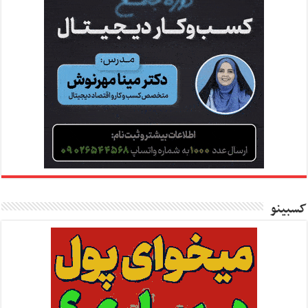
کسبینو