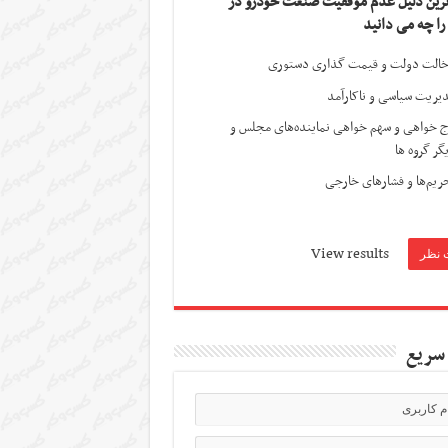
ترین دلیل عدم موفقیت صنعت خودرو در
 را چه می دانید
الت دولت و قیمت گذاری دستوری
یریت سیاسی و ناکارآمد
ج خواهی و سهم خواهی نماینده‌های مجلس و
گر گروه ها
ریم‌ها و فشارهای خارجی
View results
سریع