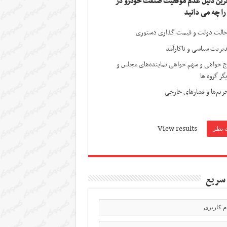
ترین دلیل عدم موفقیت صنعت خودرو در
 را چه می دانید
الت دولت و قیمت گذاری دستوری
یریت سیاسی و ناکارآمد
ج خواهی و سهم خواهی نماینده‌های مجلس و
گر گروه ها
ریم‌ها و فشارهای خارجی
View results
سریع