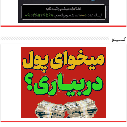
کسبینو