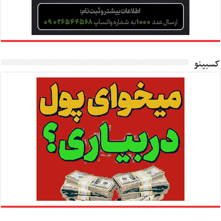
کسبینو