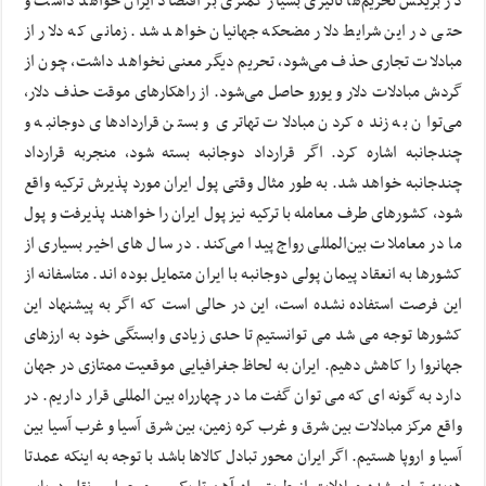
در بریکس تحریم‌ها تاثیری بسیار کمتری بر اقتصاد ایران خواهد داشت و
حتی در این شرایط دلار مضحکه جهانیان خواهد شد. زمانی که دلار از
مبادلات تجاری حذف می‌شود، تحریم دیگر معنی نخواهد داشت، چون از
گردش مبادلات دلار و یورو حاصل می‌شود. از راهکارهای موقت حذف دلار،
می‌توان به زنده کردن مبادلات تهاتری و بستن قراردادهای دوجانبه و
چندجانبه اشاره کرد. اگر قرارداد دوجانبه بسته شود، منجربه قرارداد
چندجانبه خواهد شد. به طور مثال وقتی پول ایران مورد پذیرش ترکیه واقع
شود، کشورهای طرف معامله با ترکیه نیز پول ایران را خواهند پذیرفت و پول
ما در معاملات بین‌المللی رواج پیدا می‌کند. در سال های اخیر بسیاری از
کشورها به انعقاد پیمان پولی دوجانبه با ایران متمایل بوده اند. متاسفانه از
این فرصت استفاده نشده است، این در حالی است که اگر به پیشنهاد این
کشورها توجه می شد می توانستیم تا حدی زیادی وابستگی خود به ارزهای
جهانروا را کاهش دهیم. ایران به لحاظ جغرافیایی موقعیت ممتازی در جهان
دارد به گونه ای که می توان گفت ما در چهارراه بین المللی قرار داریم. در
واقع مرکز مبادلات بین شرق و غرب کره زمین، بین شرق آسیا و غرب آسیا بین
آسیا و اروپا هستیم. اگر ایران محور تبادل کالاها باشد با توجه به اینکه عمدتا