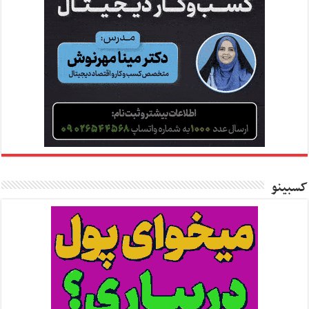
کسبینو