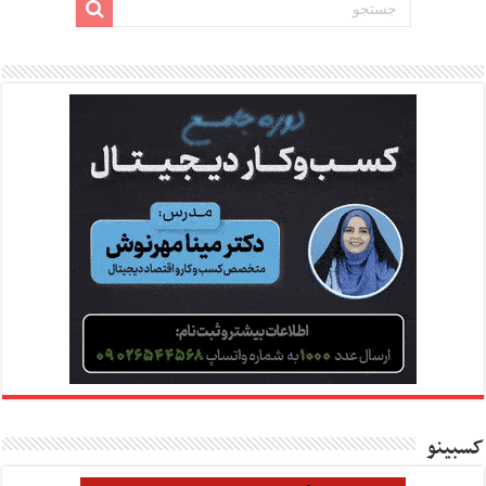
کسبینو