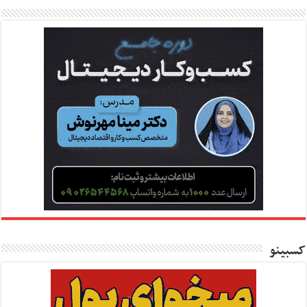
کسبینو