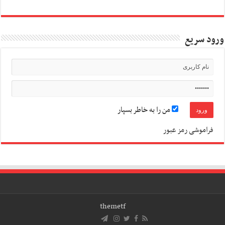
ورود سریع
من را به خاطر بسپار
فراموشی رمز عبور
themetf