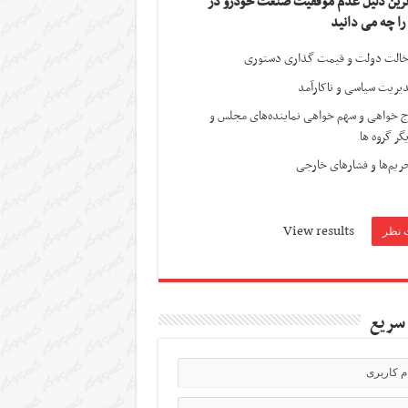
ترین دلیل عدم موفقیت صنعت خودرو در
 را چه می دانید
الت دولت و قیمت گذاری دستوری
یریت سیاسی و ناکارآمد
ج خواهی و سهم خواهی نماینده‌های مجلس و
گر گروه ها
ریم‌ها و فشارهای خارجی
View results
سریع