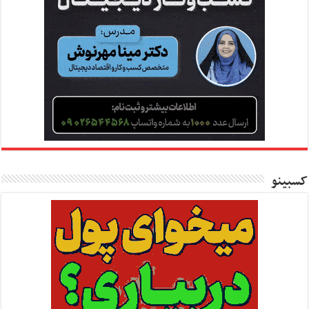
کسبینو