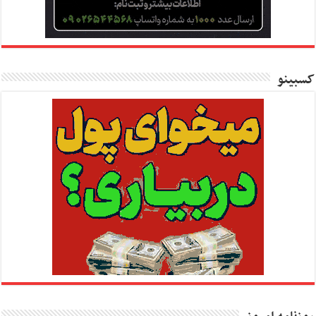
کسبینو