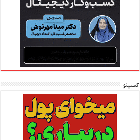
کسبینو