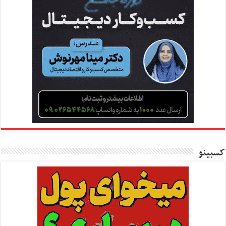
کسبینو