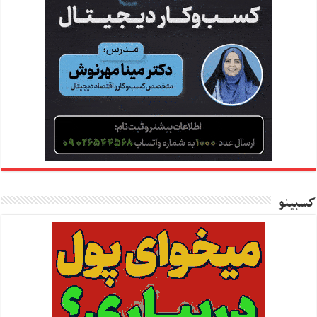
کسبینو