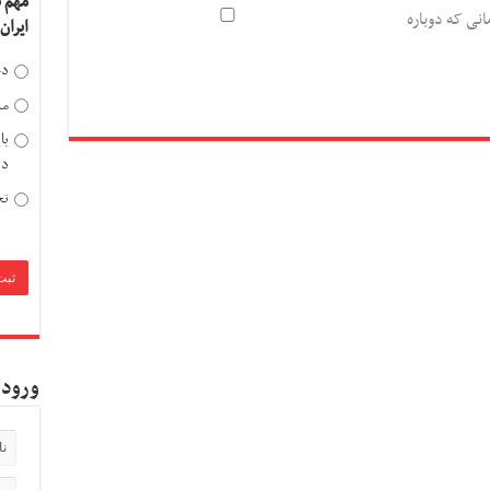
مهم 
انی که دوباره
ایران
دخ
مد
با
دی
تح
ورود 