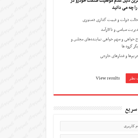
ترین دلیل عدم موفقیت صنعت خودرو در
 را چه می دانید
الت دولت و قیمت گذاری دستوری
یریت سیاسی و ناکارآمد
ج خواهی و سهم خواهی نماینده‌های مجلس و
گر گروه ها
ریم‌ها و فشارهای خارجی
View results
سریع