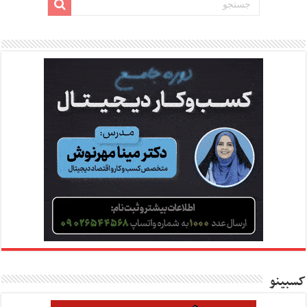
کسبینو