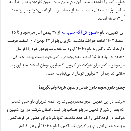
مبلغ باکس را داشته باشند. این وام بدون سود، بدون کارمزد و بدون نیاز به
ضامن، وثیقه، معدل حساب، امتیاز حساب و … ارائه می‌شود و بازپرداخت
آن ۱۲ ماهه است.
این کمپین با نام
«
تصور
کن
اگه
حتی…»
از ۲۷ بهمن آغاز می‌شود و تا ۲۵
اسفند ۱۴۰۳ ادامه خواهد داشت. کاربران بلو از ۲۷ بهمن تا ۱۰ اسفند فرصت
دارند تا یک باکس به نام «۱۴۰۴ آرزو» ساخته و موجودی خود را افزایش
دهند؛ اما نباید تا ۲۵ اسفند به موجودی باکس خود دست بزنند. حداقل
موجودی باکس برای شرکت در کمپین، ۲ میلیون تومان است؛ مبلغ این وام
سقفی ندارد، از ۲۰ میلیون تومان تا بی‌نهایت است.
چطور بدون سود، بدون ضامن و بدون هزینه وام بگیریم؟
شرکت در این کمپین، هیچ محدودیتی ندارد؛ همه کاربران بلو حتی کسانی
که بعد از شروع کمپین در بلو حساب باز کنند، امکان شرکت در این کمپین و
شرکت در قرعه‌کشی را خواهند داشت. تنها شرط برای حضور در قرعه‌کشی
و برنده شدن این وام، باز کردن یک باکس با نام « ۱۴۰۴ آرزو» و افزایش