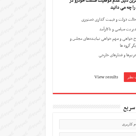
ترین دلیل عدم موفقیت صنعت خودرو در
 را چه می دانید
الت دولت و قیمت گذاری دستوری
یریت سیاسی و ناکارآمد
ج خواهی و سهم خواهی نماینده‌های مجلس و
گر گروه ها
ریم‌ها و فشارهای خارجی
View results
سریع