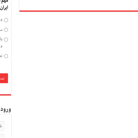
مهم 
ایران
دخ
مد
با
دی
تح
ورود 