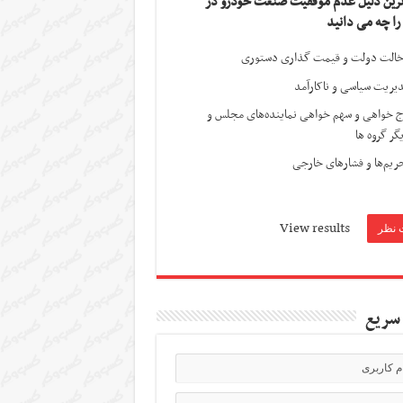
ترین دلیل عدم موفقیت صنعت خودرو در
 را چه می دانید
الت دولت و قیمت گذاری دستوری
یریت سیاسی و ناکارآمد
ج خواهی و سهم خواهی نماینده‌های مجلس و
گر گروه ها
ریم‌ها و فشارهای خارجی
View results
سریع