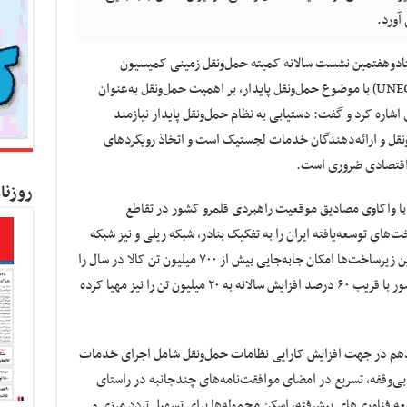
تادوهفتمین نشست سالانه کمیته حمل‌ونقل زمینی کمیسیون
اقتصادی اجتماعی سازمان ملل در اروپا (UNECE-ITC) با موضوع حمل‌ونقل پایدار، بر اهمیت حمل‌ونقل به‌عنوان
شاره کرد و گفت: دستیابی به نظام حمل‌ونقل پایدار نیازمند
ونقل و ارائه‌دهندگان خدمات لجستیک است و اتخاذ رویکردهای
م اقتصادی ضروری است.
روزنا
 با واکاوی مصادیق موقعیت راهبردی قلمرو کشور در تقاطع
ی توسعه‌یافته ایران را به تفکیک بنادر، شبکه ریلی و نیز شبکه
شریانی و ترانزیتی جاده‌ای، تشریح کرد و گفت: این زیرساخت‌ها امکان جابه‌جایی بیش از ۷۰۰ میلیون تن کالا در سال را
فراهم می‌آورد و بستر تحقق ترانزیت در قلمرو کشور با قریب ۶۰ درصد افزایش سالانه به ۲۰ میلیون تن را نیز مهیا کرده
دهم در جهت افزایش کارایی نظامات حمل‌ونقل شامل اجرای خدمات
ی‌وقفه، تسریع در امضای موافقت‌نامه‌های چندجانبه در راستای
فناوری‌های پیشرفته، اسکن محموله‌ها برای تسهیل تردد مرزی و