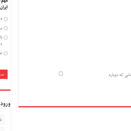
مهم 
ایران
دخ
مد
با
دی
تح
انی که دوباره
ورود 