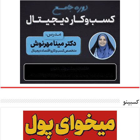
کسبینو