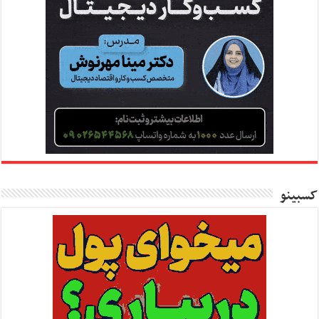
کسبینو