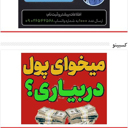
کسبینو