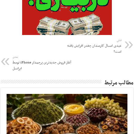
قبلی
عیدی امسال کارمندان چقدر افزایش یافته
است؟
بعدی
آغاز فروش جدیدترین پرچمدار iPhone توسط
ایرانسل
مطالب مرتبط