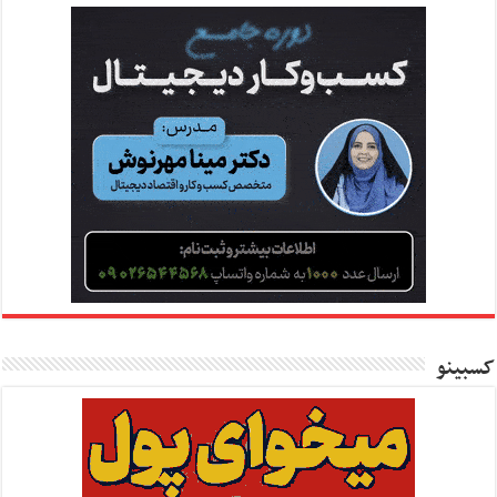
کسبینو