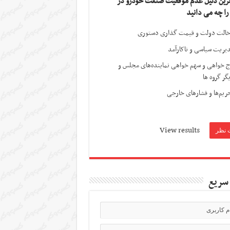
ترین دلیل عدم موفقیت صنعت خودرو در
 را چه می دانید
الت دولت و قیمت گذاری دستوری
یریت سیاسی و ناکارآمد
ج خواهی و سهم خواهی نماینده‌های مجلس و
گر گروه ها
ریم‌ها و فشارهای خارجی
View results
سریع