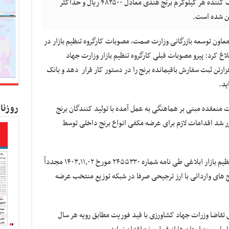
ستاد تنظیم بازار اعلام کرد قیمت فروش مصرف کننده هر کیلوگرم برنج هندی معادل ۴۸۲۵۰۰ ریال و حداکثر
عاون توسعه بازرگانی وزارت صمت، مصوبات کارگروه تنظیم بازار در
اغ کرد: پیرو مصوبات قبلی کارگروه تنظیم بازار وزارت جهاد
ورزی با قید فوریت اقدامات لازم برای ۲۰۰ هزارتن ثبت سفارش باقیمانده برنج را در دستور کار قرار دهد و بانک
ید.
روزنا
 منعقده مبنی بر هماهنگی به عمل آمده با تولید کنندگان برنج
 شد اقدامات لازم برای عرضه مکفی انواع برنج داخلی توسط
پیرو بند ۴ مصوبات چهاردهمین جلسه کارگروه تنظیم بازار ابلاغی طی نامه شماره ۲۴۵۵۳۳۰ مورخ ۱۴۰۳٫۱۱٫۰۲ مجدداً
نج های وارداتی با ارز ترجیحی صرفا در شبکه توزیع منتخب عرضه
ایش تقاضا وزرات جهاد کشاورزی با قید فوریت مطابق رویه هر سال