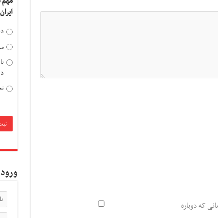
مهم 
ایران
دخ
مد
با
دی
تح
ورود 
انی که دوباره