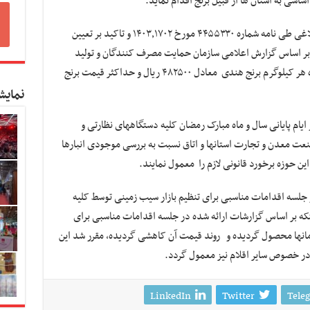
سی به استان ها از قبیل برنج اقدام نماید.
پیرو بند ۴ مصوبات جلسه کارگروه تنظیم بازار ابلاغی طی نامه شماره ۴۴۵۵۳۳۰ مورخ ۱۴۰۳٫۱۷۰۲ و تاکید بر تعیین
و بر اساس گزارش اعلامی سازمان حمایت مصرف کنندگان و تولید
کنندگان و محاسبات قیمت فروش مصرف کننده هر کیلوگرم برنج هندی معادل ۴۸۲۵۰۰ ریال و حداکثر قیمت برنج
نمایش
ایام پایانی سال و ماه مبارک رمضان کلیه دستگاههای نظارتی و
عت معدن و تجارت استانها و اتاق نسبت به بررسی موجودی انبارها
ین حوزه برخورد قانونی لازم را معمول نمایند.
ر جلسه اقدامات مناسبی برای تنظیم بازار سیب زمینی توسط کلیه
نکه بر اساس گزارشات ارائه شده در جلسه اقدامات مناسبی برای
مانها محصول گردیده و روند قیمت آن کاهشی گردیده، مقرر شد این
و در خصوص سایر اقلام نیز معمول گردد.
LinkedIn
Twitter
Tele