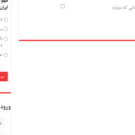
مهم 
انی که دوباره
ایران
دخ
مد
با
دی
تح
ورود 