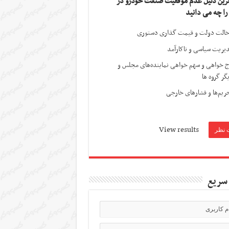
ترین دلیل عدم موفقیت صنعت خودرو در
 را چه می دانید
الت دولت و قیمت گذاری دستوری
یریت سیاسی و ناکارآمد
ج خواهی و سهم خواهی نماینده‌های مجلس و
گر گروه ها
ریم‌ها و فشارهای خارجی
View results
سریع