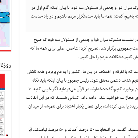
ران قوا و جمعی از مسئولان سه قوه، با بیان اینکه گام اول در
 باشیم،گفت: همه ما باید خدمتگزار مردم باشیم و در راه خدمت
در نشست مشترک سران قوا و جمعی از مسئولان سه قوه که صبح
۱ به میزبانی نهاد ریاست جمهوری برگزار شد، تصریح کرد: شاخص اصلی برای همه ما که
لاش کنیم مشکلات مردم را حل کنیم .
روزنا
 که با تفرقه و اختلاف در بین ما، کشور را به هم بریزد و همه تلاش
دهیم هدف دشمن محقق شود. رئیس جمهور با بیان اینکه باید نگاه
خود را تغییر دهیم و با گذشت و شرح صدر بامردم برخورد کنیم،گفت:خداوند در قرآن می‌فرماید اگر خوبی کنید ۱۰
بدی مجازات خواهید شد، ادامه داد: کسانی هستند که در این انقلاب
یده یا بدی کرده‌اند، برای همان یکبار اشتباه برای همیشه از میدان
وی با تاکید بر اینکه شعار و شاخص اصلی مردم هستند، گفت: در انتخابات ۵۰ درصد آمدند و ۵۰ درصد نیامدند، آیا