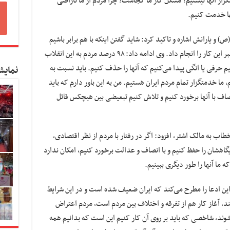
گزار آنها نیستیم؟ مشکل کار ما کجاست؟ چرا مردم از ما ناراضی
ها خدمت کنیم.
ص) و یارانش اشاره و تاکید کرد: شاید گفتن اینکه با هم برابر باشیم
ساده باشد اما اجرا کردن آن ساده نیست، اما پیامبر این کار را انجام داد. وی ادامه داد: ۹۸ درصد مردم به این انقلاب
یم حرفی یا انگی پیدا می‌کنیم که آنها را حذف کنیم. باید نسبت به
نمایش
ا خدمتگزار تمام مردم ایران هستیم. من به این باور دارم که باید
اف با آنها برخورد کنیم و تلاش کنیم تبعیضی بین هیچکس قائل
اب به مالک اشتر، افزود: اگر در رفتار با مردم از نظر اقتصادی،
اهشان را حفظ کنیم و با انصاف و عدالت برخورد کنیم، امکان ندارد
 ما آنها را طور دیگری ببینیم.
 این ادعا را مطرح می‌کند که ایران ضعیف شده است و در این شرایط
د، آغاز کار هم از تفرقه و اختلاف بین مردم است، مردم اعتراض
شوند، شاخصی که باید بر روی آن کار کنیم این است که بدانیم همه