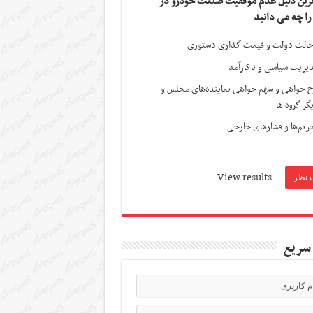
ترین دلیل عدم موفقیت صنعت خودرو در
 را چه می دانید
الت دولت و قیمت گذاری دستوری
یریت سیاسی و ناکارآمد
ج خواهی و سهم خواهی نماینده‌های مجلس و
گر گروه ها
ریم‌ها و فشارهای خارجی
View results
سریع