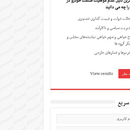
ترین دلیل عدم موفقیت صنعت خودرو در
 را چه می دانید
الت دولت و قیمت گذاری دستوری
یریت سیاسی و ناکارآمد
ج خواهی و سهم خواهی نماینده‌های مجلس و
گر گروه ها
ریم‌ها و فشارهای خارجی
View results
سریع