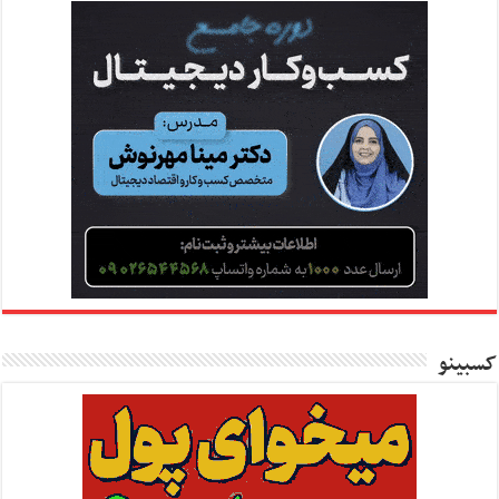
کسبینو