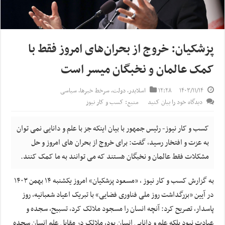
پزشکیان: خروج از بحران‌های امروز فقط با
کمک عالمان و نخبگان میسر است
۱۴۰۳/۱۱/۱۴
۱۲:۲۸
اسلایدر
,
دولت
,
سرخط خبرها
,
سیاسی
دیدگاه خود را بیان کنید
منبع: کسب و کار نیوز
کسب و کار نیوز- رئیس جمهور با بیان اینکه جز با علم و دانایی نمی توان
به عزت و افتخار رسید، گفت: برای خروج از بحران های امروز و حل
مشکلات فقط عالمان و نخبگان هستند که می توانند به ما کمک کنند.
به گزارش کسب و کار نیوز ، «مسعود پزشکیان» امروز یکشنبه ۱۴ بهمن ۱۴۰۳
در آیین «بزرگداشت روز ملی فناوری فضایی» با تبریک اعیاد شعبانیه، روز
پاسدار، تصریح کرد: آنچه انسان را مسجود ملائک کرد، تسبیح، سجده و
عبادت نبود بلکه علم و دانایی انسان بود، ملائک در مقابل علم انسان سجده